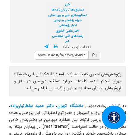
اخبار
دستاوردها / پایان‌نامه‌‌ها
دستاوردهای ملی و بین‌المللی
حوزه پزشکی و درمان
اخبار پژوهشی
اخبار علمی-فناوری
رشته‌های فنی-مهندسی
خبر
تعداد بازدید:۷۸۷
پژوهش‌های اخیری که با مشارکت استاد دانشکدگان فنی دانشگاه
تهران انجام شده، اطلاعات درباره عملکرد دوپامین در مغز و
لرزش‌های بیماران مبتلا به بیماری پارکینسون فراهم می‌کند.
به گزارش روابط‌عمومی
دانشگاه تهران
،
دکتر حمید سلطانیان‌زاده
،
استاد دانشکده برق و کامپیوتر و عضو تیم تحقیقاتی این پژوهش، هدف
این مطالعه را بررسی ارتباط بین عملکرد دوپامین در بخش‌های خاص
مغز و لرزش در حالت استراحت (rest tremor) در بیماران مبتلا به
بیماری پارکینسون خواند و گفت: «در این پژوهش، از داده‌های بالینی و