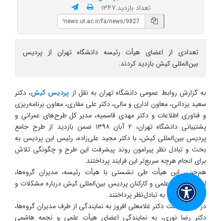
تعداد بازدید:۱۳۴۷
تعدادی از اعضای هیأت رئیسه دانشگاه تهران از پردیس
بین‌المللی کیش بازدید کردند.
به گزارش روابط عمومی دانشگاه تهران به نقل از
پردیس کیش
، دکتر
سعید یزدانی،
معاون
اداری و مالی، دکتر علی مقاری،
معاون
برنامه‌ریزی
و فناوری اطلاعات و دکتر مهدی
قاسمیه
،
مدیر کل
طرح‌های عمرانی و
پشتیبانی دانشگاه تهران، ۲ آبان
۱۳۹۸
ضمن بازدید از طرح جامع
پردیس
بین‌المللی
کیش، با دکتر مجید علی‌زاده،
رئیس
این پردیس به
بحث و تبادل نظر
پیرامون روند پیشرفت این طرح و چگونگی تلاش
برای انجام هرچه سریع‌تر این فرایند پرداختند.
هم‌چنین این هیأت طی نشستی با
هیأت رئیسه
، مدیران گروه‌ها،
اعضای
هیأت
علمی و کارکنان پردیس
بین‌المللی
کیش درباره مشکلات و
مسائل
مختلف
به تبادل‌نظر پرداختند.
در این نشست دکتر غلامعلی افروز به نمایندگی از طرف مدیران گروه‌ها،
دکتر رضا نوری، به
نمایندگی اعضای
هیأت
علمی و نجمه هاشمی