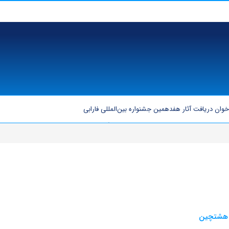
خوان دریافت آثار هفدهمین جشنواره بین‌المللی فارابی
ریوم و انرژی خورشیدی توسط محققان دانشگاه تهران
پیام تبریک و قدردانی دا
ارسال آثار تا ۳۰ مهر ۱۴۰۵
ی هشتچین