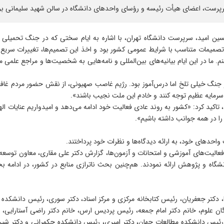
سین امید، سرپرست دانشگاه تهران، با اشاره به ایام سختی که در جنگ تحمیل
تصمیمات متناسب با شرایط عمومی کشور بود و اخذ این تصمیم‌ها، تغییرات سریع را
 ما در این ایام بیانیه‌های بین‌المللی و نامه‌هایی به شخصیت‌ها و مراجع علمی مه
مید هم‌چنین با اشاره به نقش مردم در حوادث اخیر گفت: «اتفاقات ۱۲ روز جنگ خیلی تلخ اما درس‌آموز بود. رژیم غا
ن سرمایه عظیم توجه کنند و خادم این ملت نجیب باشند».
، تاکید کرد: «کشور به روند عادی فعالیت خود ادامه می‌دهد و امیدواریم عنایا
 را در همه جوانب داشته باشیم».
حدهای خود، به ارائه دیدگاه‌ها و نظرات خود پرداختند.
 فعالیت‌های آموزشی و امتحانات و آزمون‌ها، گزارش دکتر علی مقاری، معاون توسعه
نشگاه و پژوهش ارائه نمودند. هم‌چنین بحث ناترازی منابع در کشور، در ادام
دکتر جعفریان، رئیس کتابخانه مرکزی و مرکز اسناد، دکتر سوری، رئیس دانشکده ترب
لوم، خانم دکتر امام جمعه، رئیس پردیس ارس، خانم دکتر راضی آستارایی، رئی
 رئیس دانشکده مطالعات جهان، دکتر امیری، رئیس دانشکده حکمرانی و دکتر ش