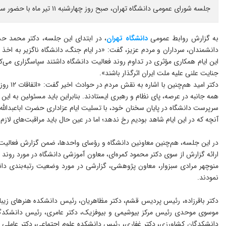
جلسه شورای عمومی دانشگاه تهران، صبح روز چهارشنبه ۱۱ تیر ماه با حضور سرپرست، اعضای هیأت رئیسه و رؤسای واحدهای دانشگاه در سالن شهید سلیمانی برگزار شد.
به گزارش روابط عمومی
دانشگاه تهران
، در ابتدای این جلسه، دکتر محمد ح
دانشمندان، سرداران و مردم عزیز، گفت: «در ایام جنگ، دانشگاه ناگزیر به اخذ 
این ایام همکاری مؤثری در تداوم روند فعالیت دانشگاه داشتند سپاسگزاری می‌کنم.
جنایت علنی علیه ملت ایران اثرگذار باشند».
دکتر ا
همه جانبه در عرصه‌، پای نظام و رهبری ایستادند. بنابراین باید مسئولین به ای
سرپرست دانشگاه در پایان سخنان خود، با تسلیت ایام عزاداری حضرت اباعبدالله
آنچه که در این ایام شاهد بودیم رخ ندهد؛ اما در عین حال باید مراقبت‌های لازم
در این جلسه، هم‌چنین معاونین دانشگاه و رؤسای واحدها، ضمن گزارش فعالیت وا
ارائه گزارش از سوی دکتر محمود کمره‌ای، معاون آموزشی دانشگاه در مورد روند
منوچهر مرادی سبزوار، معاون پژوهشی، گزارشی در مورد وضعیت رتبه‌بندی دا
نمودند.
دکتر باقرزاده، رئیس پردیس قشم، دکتر مظاهریان، رئیس دانشکده هنرهای زیبا، 
موسوی موحدی رئیس مرکز بیوشیمی و بیوفزیک، دکتر عامری، رئیس دانشکدگان ع
دانشکدگان کشاورزی، دکتر غفاری، رئیس دانشکده علوم اجتماعی، دکتر عاملی